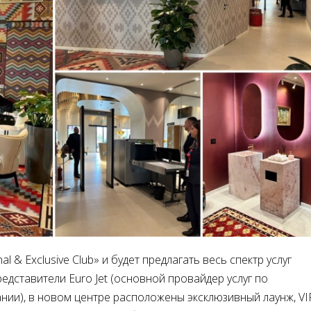
l & Exclusive Club» и будет предлагать весь спектр услуг
дставители Euro Jet (основной провайдер услуг по
нии), в новом центре расположены эксклюзивный лаунж, VI