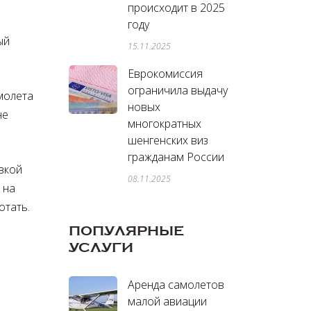
происходит в 2025
году
ый
15.11.2025
Еврокомиссия
ограничила выдачу
молета
новых
не
многократных
шенгенских виз
гражданам России
вкой
08.11.2025
 на
отать.
ПОПУЛЯРНЫЕ
УСЛУГИ
Аренда самолетов
малой авиации