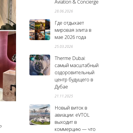
Aviation & Concierge
28.06.2026
Где отдыхает
мировая элита в
мае 2026 года
25.03.2026
Therme Dubai:
самый масштабный
оздоровительный
центр будущего в
Дубае
21.11.2025
Новый виток в
авиации: eVTOL
выходит в
P
коммерцию — что