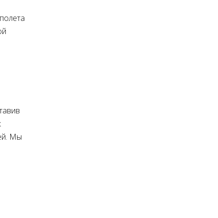
 полета
ой
ставив
к
ей. Мы