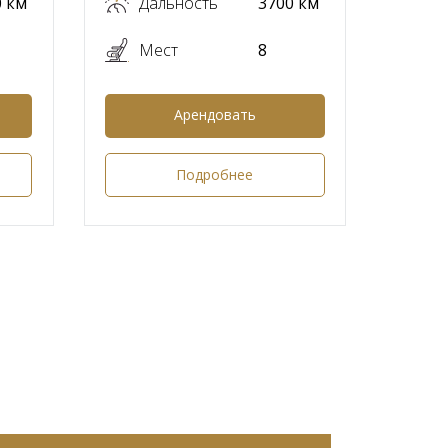
0 км
Дальность
3700 км
Мест
8
Арендовать
Подробнее