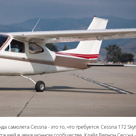
а самолета Cessna - это то, что требуется. Cessna 172 Sky
утацией в авиационном сообществе. Клайд Вернон Сессна -