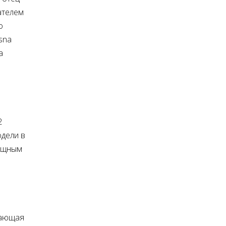
ателем
о
sna
а
2
одели в
мощным
щающая