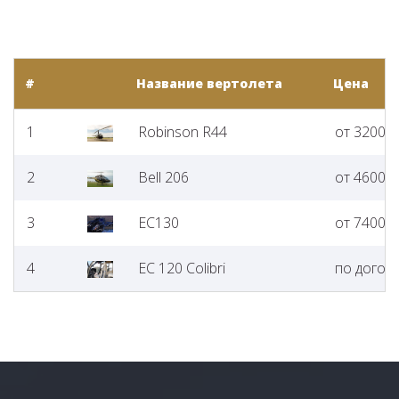
#
Название вертолета
Цена
1
Robinson R44
от 32000 
2
Bell 206
от 46000 
3
EC130
от 74000 
4
ЕС 120 Colibri
по догов