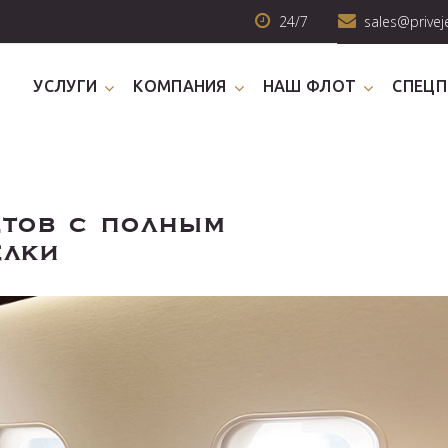
24/7
sales@privej
УСЛУГИ
КОМПАНИЯ
НАШ ФЛОТ
СПЕЦ
тов с полным
елки