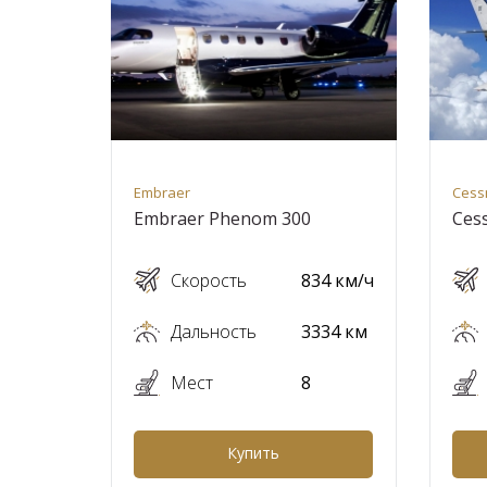
Embraer
Cess
Embraer Phenom 300
Cess
Скорость
834 км/ч
Дальность
3334 км
Мест
8
Купить