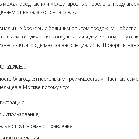
ь междугородные или международные перелеты, предлагае
ением от начала до конца сделки.
иональные брокеры с большим опытом продаж. Мы обеспе
ставляем юридические консультации и другие сопутствующи
изнес джет, это сделают за вас специалисты. Приоритетная 
с джет
ность благодаря нескольким преимуществам. Частные сам
ельцев в Москве потому что:
егистрацию
го использования
, маршрут, время отправления
ельного ожидания