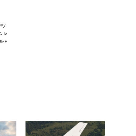
ку,
сть
емя