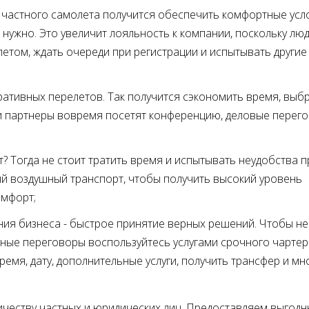
у частного самолета получится обеспечить комфортные усл
а нужно. Это увеличит лояльность к компании, поскольку лю
том, ждать очереди при регистрации и испытывать другие
ативных перелетов. Так получится сэкономить время, выб
ли партнеры вовремя посетят конференцию, деловые перег
? Тогда не стоит тратить время и испытывать неудобства п
й воздушный транспорт, чтобы получить высокий уровень
омфорт
ния бизнеса - быстрое принятие верных решений. Чтобы не
жные переговоры воспользуйтесь услугами срочного чартера
емя, дату, дополнительные услуги, получить трансфер и мн
ичеству частных и юридических лиц. Предоставляем выгод