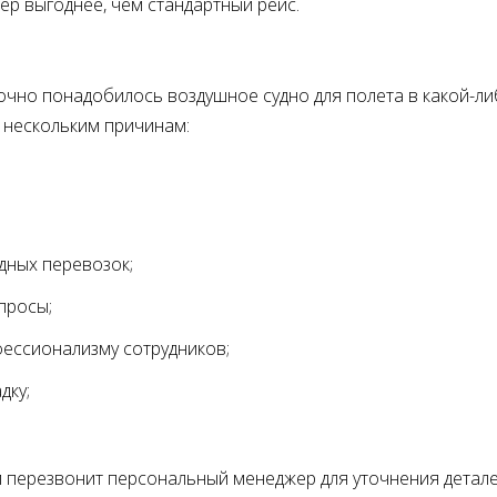
ер выгоднее, чем стандартный рейс.
очно понадобилось воздушное судно для полета в какой-л
 нескольким причинам:
дных перевозок
опросы
фессионализму сотрудников
дку
м перезвонит персональный менеджер для уточнения детале