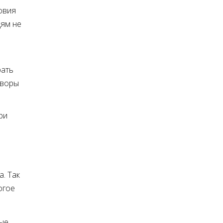
овия
дям не
рать
оворы
ри
. Так
огое
ные