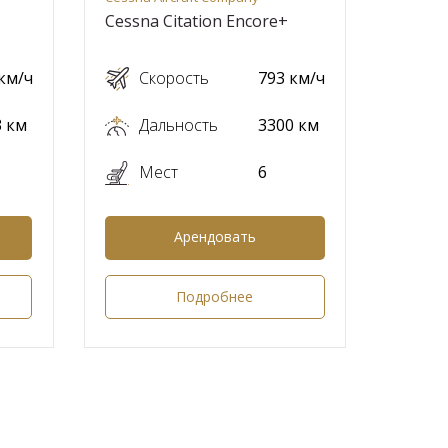
Cessna Citation Encore+
км/ч
Скорость
793 км/ч
3 км
Дальность
3300 км
Мест
6
Арендовать
Подробнее