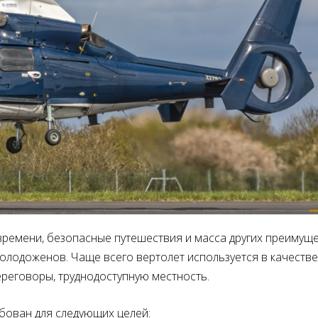
 времени, безопасные путешествия и масса других преимуще
молодоженов. Чаще всего вертолет используется в качестве
ереговоры, труднодоступную местность.
бован для следующих целей: