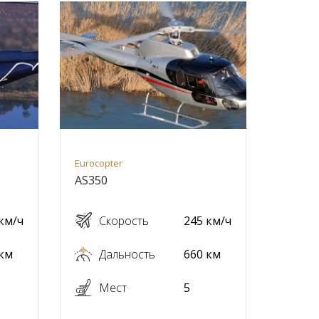
Eurocopter
AS350
км/ч
Скорость
245 км/ч
 км
Дальность
660 км
Мест
5