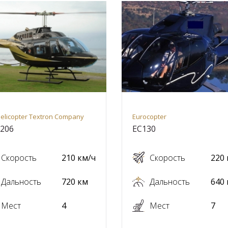
helicopter Textron Company
Eurocopter
 206
EC130
Скорость
210 км/ч
Скорость
220 
Дальность
720 км
Дальность
640
Мест
4
Мест
7