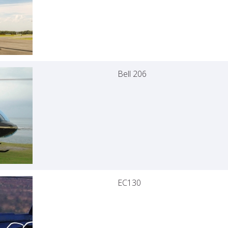
Bell 206
EC130