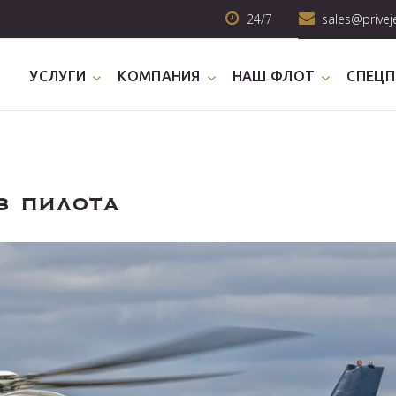
24/7
sales@privej
УСЛУГИ
КОМПАНИЯ
НАШ ФЛОТ
СПЕЦ
з пилота