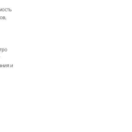
мость
ов,
стро
т
ания и