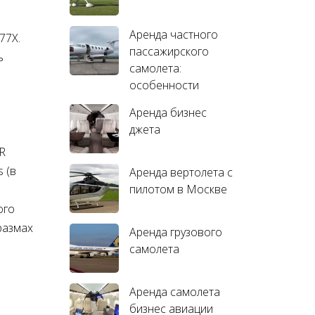
Аренда частного
77X.
пассажирского
ь
самолета:
особенности
Аренда бизнес
джета
R
 (в
Аренда вертолета с
пилотом в Москве
ого
размах
Аренда грузового
самолета
Аренда самолета
бизнес авиации