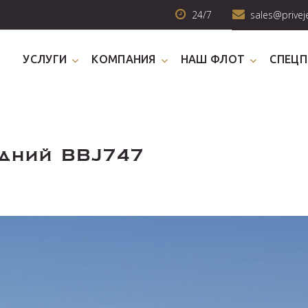
24/7
sales@privej
УСЛУГИ
КОМПАНИЯ
НАШ ФЛОТ
СПЕЦ
едний BBJ747