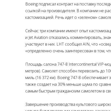
Boeing подписал контракт на поставку послед
ссылкой на производителя. В компании не ра
кастомизацией. Речь идет о «зеленом» самоле
Сейчас три компании имеют опыт кастомизации
и Jet Aviation отказались комментировать, зн
участвуют в них. LHT сообщил AIN, что «осве
«определенно очень заинтересован в том, чт
Площадь салона 747-8 Intercontinental VIP-м
метров). Самолет способен перевозить до 100
миль (16 372 км). Boeing 747-8 обеспечивае
также создает на 30% меньше шума по сравне
самым быстрым гражданским самолетом в сво
Завершение производства культового широк