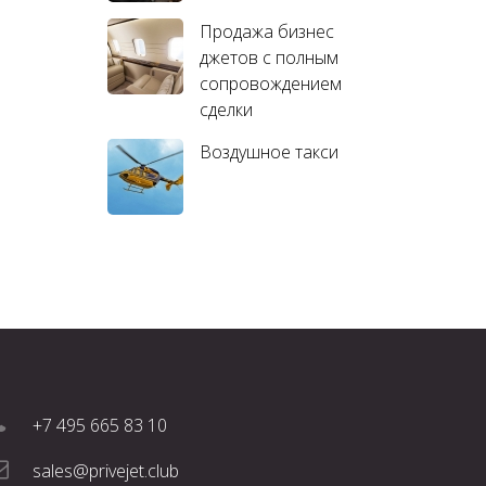
Продажа бизнес
джетов с полным
сопровождением
сделки
Воздушное такси
+7 495 665 83 10
sales@privejet.club