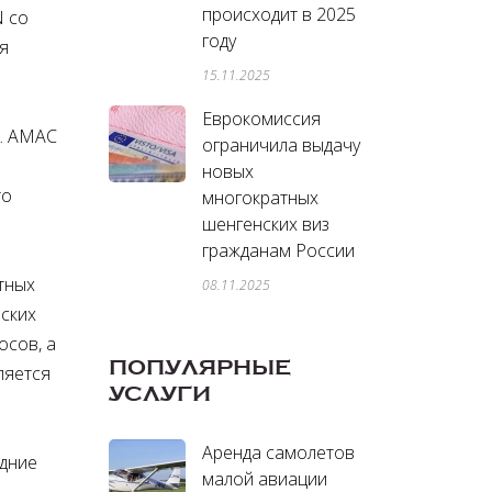
происходит в 2025
N со
году
я
15.11.2025
Еврокомиссия
k. AMAC
ограничила выдачу
новых
то
многократных
шенгенских виз
гражданам России
атных
08.11.2025
рских
осов, а
ПОПУЛЯРНЫЕ
ляется
УСЛУГИ
Аренда самолетов
едние
малой авиации