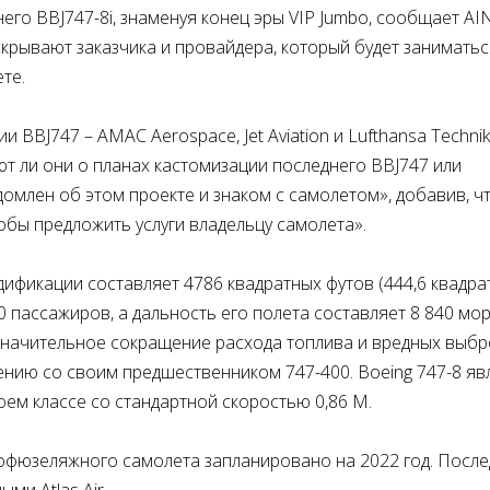
него BBJ747-8i, знаменуя конец эры VIP Jumbo, сообщает AI
скрывают заказчика и провайдера, который будет заниматьс
те.
 BBJ747 – AMAC Aerospace, Jet Aviation и Lufthansa Techni
ают ли они о планах кастомизации последнего BBJ747 или
домлен об этом проекте и знаком с самолетом», добавив, ч
обы предложить услуги владельцу самолета».
одификации составляет 4786 квадратных футов (444,6 квадр
 пассажиров, а дальность его полета составляет 8 840 мо
т значительное сокращение расхода топлива и вредных выбр
нию со своим предшественником 747-400. Boeing 747-8 яв
ем классе со стандартной скоростью 0,86 М.
офюзеляжного самолета запланировано на 2022 год. Посл