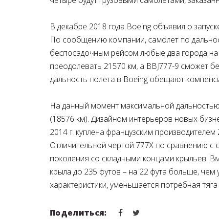
четыре будут грузовыми самолетами, заказанны
В декабре 2018 года Boeing объявил о запус
По сообщению компании, самолет по дальнос
беспосадочным рейсом любые два города на п
преодолевать 21570 км, а BBJ777-9 сможет б
дальность полета в Boeing обещают компенс
На данный момент максимальной дальностью 
(18576 км). Дизайном интерьеров новых бизне
2014 г. куплена французским производителем Zod
Отличительной чертой 777X по сравнению с 
поколения со складными концами крыльев. В
крыла до 235 футов – на 22 фута больше, чем
характеристики, уменьшается потребная тяга
Поделиться: