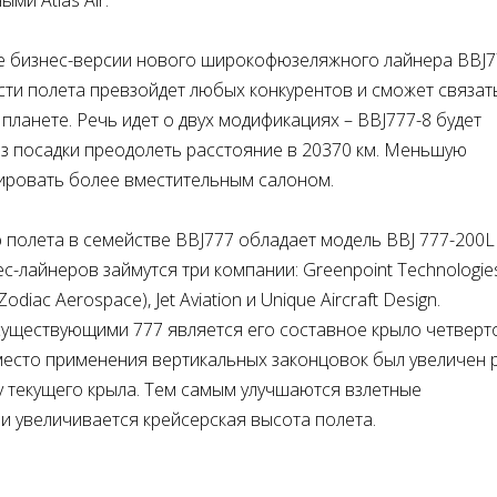
ми Atlas Air.
ке бизнес-версии нового широкофюзеляжного лайнера BBJ7
ти полета превзойдет любых конкурентов и сможет связат
ланете. Речь идет о двух модификациях – BBJ777-8 будет
ез посадки преодолеть расстояние в 20370 км. Меньшую
ировать более вместительным салоном.
полета в семействе BBJ777 обладает модель BBJ 777-200L
с-лайнеров займутся три компании: Greenpoint Technologies
iac Aerospace), Jet Aviation и Unique Aircraft Design.
существующими 777 является его составное крыло четверт
место применения вертикальных законцовок был увеличен 
 у текущего крыла. Тем самым улучшаются взлетные
 и увеличивается крейсерская высота полета.