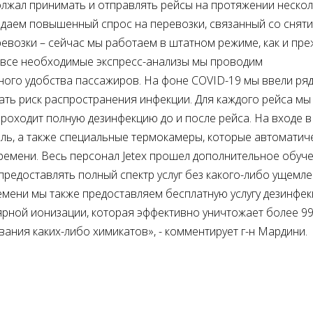
лжал принимать и отправлять рейсы на протяжении нескол
даем повышенный спрос на перевозки, связанный со снят
возки – сейчас мы работаем в штатном режиме, как и пре
 все необходимые экспресс-анализы мы проводим
ного удобства пассажиров. На фоне
COVID
-19 мы ввели ря
ть риск распространения инфекции. Для каждого рейса мы
роходит полную дезинфекцию до и после рейса. На входе в
ль, а также специальные термокамеры, которые автоматич
ремени. Весь персонал
Jetex
прошел дополнительное обуч
предоставлять полный спектр услуг без какого-либо ущемл
емени мы также предоставляем бесплатную услугу дезинфе
рной ионизации, которая эффективно уничтожает более 9
вания каких-либо химикатов», - комментирует г-н Мардини.