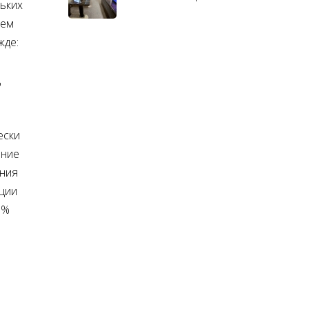
ьких
ием
жде:
д
ески
ение
ения
кции
9%