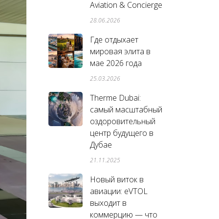
Aviation & Concierge
28.06.2026
Где отдыхает
мировая элита в
мае 2026 года
25.03.2026
Therme Dubai:
самый масштабный
оздоровительный
центр будущего в
Дубае
21.11.2025
Новый виток в
авиации: eVTOL
выходит в
коммерцию — что