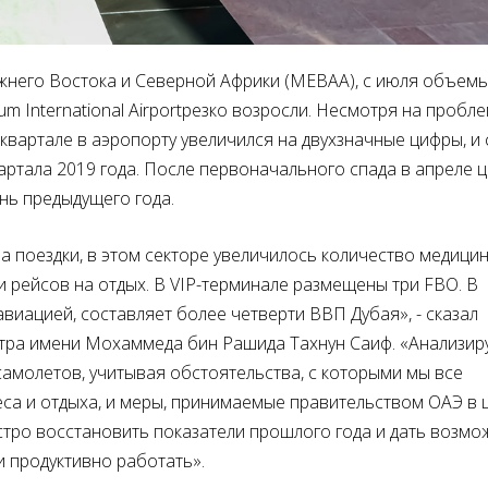
него Востока и Северной Африки (
MEBAA
), с июля объем
um
International
Airport
резко возросли. Несмотря на пробле
 квартале в аэропорту увеличился на двухзначные цифры, и
артала 2019 года. После первоначального спада в апреле 
нь предыдущего года.
а поездки, в этом секторе увеличилось количество медицин
 рейсов на отдых. В
VIP
-терминале размещены три
FBO
. В
виацией, составляет более четверти ВВП Дубая», - сказал
тра имени Мохаммеда бин Рашида Тахнун Саиф. «Анализир
амолетов, учитывая обстоятельства, с которыми мы все
еса и отдыха, и меры, принимаемые правительством ОАЭ в 
стро восстановить показатели прошлого года и дать возмо
 продуктивно работать».