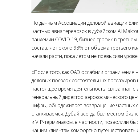
По данным Ассоциации деловой авиации Ближ
частных авиаперевозок в дубайском
Al
Makto
пандемии
COVID
-19, бизнес-трафик в третьем
составляет около 93% от объема третьего кв
начали расти, пока летом не превысили урове
«После того, как ОАЭ ослабили ограничения н
деловых поездок состоятельных пассажиров и
настоящее время деятельность, связанная с а
генеральный директор аэрокосмического цен
цифры, обнадеживает возвращение частных с
сталкиваемся. Дубай всегда был местом бизн
и
VIP
-терминалом, в частности, позволили бы
нашим клиентам комфортно путешествовать и