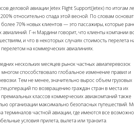
йсов деловой авиации
Jetex
Flight
Support
(
Jetex
) по итогам л
 200% относительно спада этой весной. По словам основат
 более 70% новых клиентов — это пассажиры, которые ран
авиалиний. Г-н Мардини говорит, что клиенты компании в
ствиям, и что в некоторых случаях стоимость перелета н
 перелетом на коммерческих авиалиниях.
ледних нескольких месяцев рынок частных авиаперевозок
о многом способствовало глобальное изменение правил и
евозки. Тем не менее, значительно вырос объем грузовых
 спецопераций по возвращению граждан стран в места их
 премиальных классов коммерческих авиакомпаний также
елью организации максимально безопасных путешествий. М
а терминалов частной авиации, где имеются все возможно
ельные условия прилета, вылета или транзита.