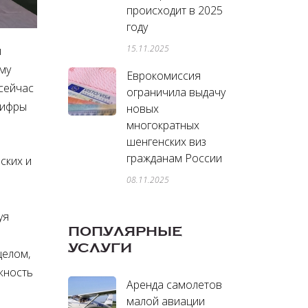
происходит в 2025
году
15.11.2025
ы
му
Еврокомиссия
 сейчас
ограничила выдачу
цифры
новых
многократных
шенгенских виз
гражданам России
ских и
08.11.2025
уя
ПОПУЛЯРНЫЕ
УСЛУГИ
целом,
жность
Аренда самолетов
малой авиации