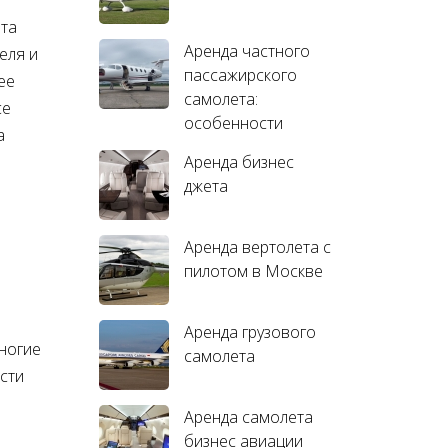
ета
Аренда частного
еля и
пассажирского
ее
самолета:
се
особенности
а
Аренда бизнес
джета
Аренда вертолета с
пилотом в Москве
Аренда грузового
ногие
самолета
сти
Аренда самолета
бизнес авиации