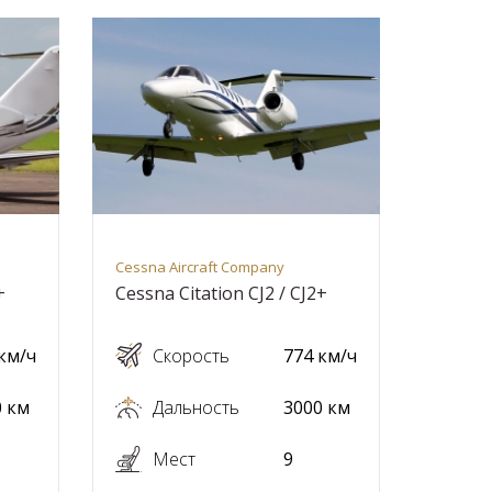
Cessna Aircraft Company
+
Cessna Citation CJ2 / CJ2+
км/ч
Скорость
774 км/ч
0 км
Дальность
3000 км
Мест
9