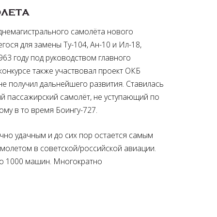
лета
днемагистрального самолёта нового
ося для замены Ту-104, Ан-10 и Ил-18,
963 году под руководством главного
В конкурсе также участвовал проект ОКБ
е получил дальнейшего развития. Ставилась
й пассажирский самолёт, не уступающий по
му в то время Боингу-727.
чно удачным и до сих пор остается самым
молетом в советской/российской авиации.
о 1000 машин. Многократно