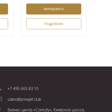
Арендовать
Подробнее
+7 495 665 83 10
sales@privejet.club
Бизнес-центр «Comcity», Киевское шоссе,