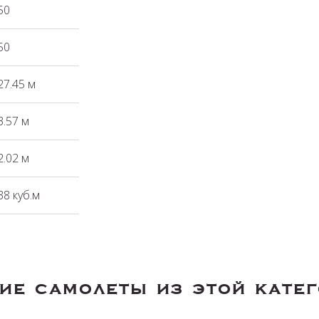
50
50
27.45 м
3.57 м
2.02 м
38 куб.м
ие самолеты из этой кате