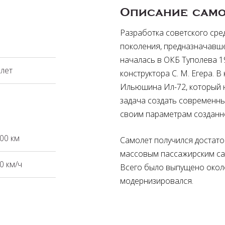
Описание само
Разработка советского сре
поколения, предназначавшег
началась в ОКБ Туполева 1
лет
конструктора С. М. Егера. 
Ильюшина Ил-72, который н
задача создать современны
своим параметрам созданно
00 км
Самолет получился достато
массовым пассажирским са
0 км/ч
Всего было выпущено окол
модернизировался.