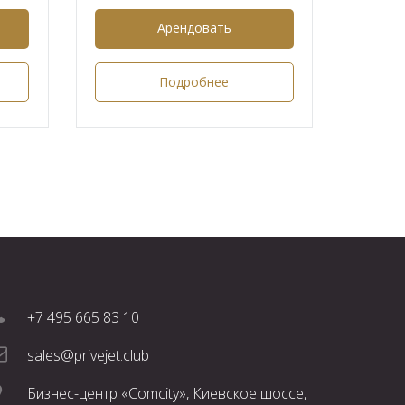
Арендовать
Подробнее
+7 495 665 83 10
sales@privejet.club
Бизнес-центр «Comcity», Киевское шоссе,