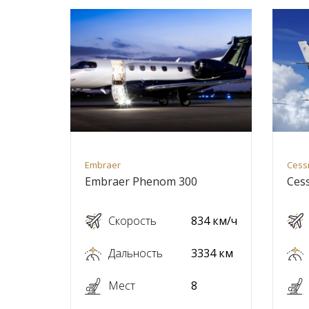
Embraer
Cess
Embraer Phenom 300
Cess
Скорость
834 км/ч
Дальность
3334 км
Мест
8