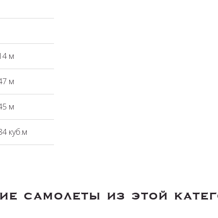
14 м
47 м
45 м
84 куб.м
ие самолеты из этой кате