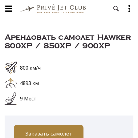
Арендовать самолет Hawker
800XP / 850XP / 900XP
800 км/ч
4893 км
9 Мест
Заказать самолет