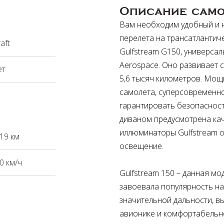
Описание само
Вам необходим удобный и 
перелета на трансатлантич
aft
Gulfstream G150, универсал
Aerospace. Оно развивает с
ет
5,6 тысяч километров. Мо
самолета, суперсовременн
гарантировать безопасност
диваном предусмотрена ка
иллюминаторы Gulfstream 
19 км
освещение.
0 км/ч
Gulfstream 150 – данная мо
завоевала популярность на
значительной дальности, в
авионике и комфортабельн