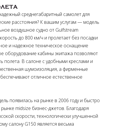
лета
надежный среднегабаритный самолет для
еские расстояния? К вашим услугам — модель
ьное воздушное судно от Gulfstream
корость до 800 км/ч и пролетает без посадки
щное и надежное техническое оснащение
ое оборудование кабины экипажа позволяют
ь полета. В салоне с удобными креслами и
чественная шумоизоляция, а фирменные
обеспечивают отличное естественное
дель появилась на рынке в 2006 году и быстро
 рынке midsize бизнес-джетов. Благодаря
ысокой скорости, технологически улучшенной
ому салону G150 является весьма