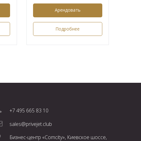
Арендовать
Подробнее
+7 495 665 83 10
sales@privejet.club
Бизнес-центр «Comcity», Киевское шоссе,