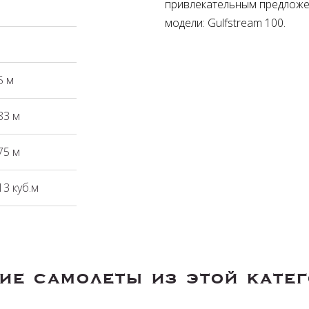
привлекательным предложе
модели: Gulfstream 100.
5 м
83 м
75 м
13 куб.м
ие самолеты из этой кате