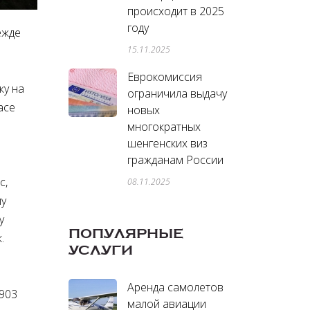
происходит в 2025
году
ежде
15.11.2025
Еврокомиссия
ку на
ограничила выдачу
ace
новых
многократных
шенгенских виз
гражданам России
с,
08.11.2025
му
у
ПОПУЛЯРНЫЕ
.
УСЛУГИ
Аренда самолетов
 903
малой авиации