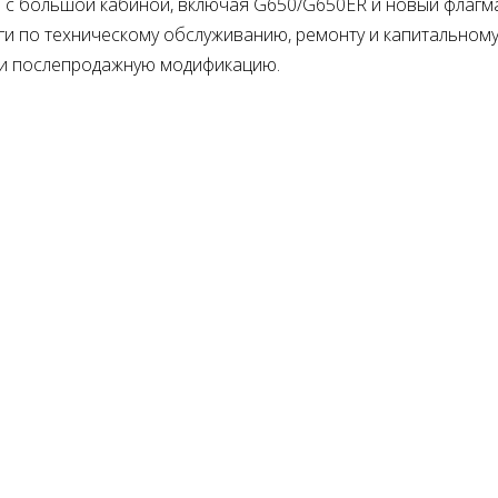
ов с большой кабиной, включая G650/G650ER и новый флагм
уги по техническому обслуживанию, ремонту и капитальном
 и послепродажную модификацию.