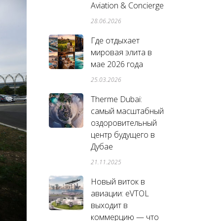
Aviation & Concierge
28.06.2026
Где отдыхает
мировая элита в
мае 2026 года
25.03.2026
Therme Dubai:
самый масштабный
оздоровительный
центр будущего в
Дубае
21.11.2025
Новый виток в
авиации: eVTOL
выходит в
коммерцию — что